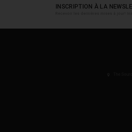
INSCRIPTION À LA NEWSL
Recevoir les dernières mises à jour! Ins
The Sourc