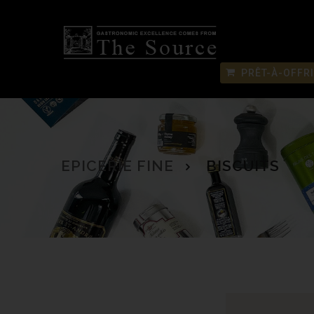
PRÊT-À-OFFR
EPICERIE FINE
BISCUITS