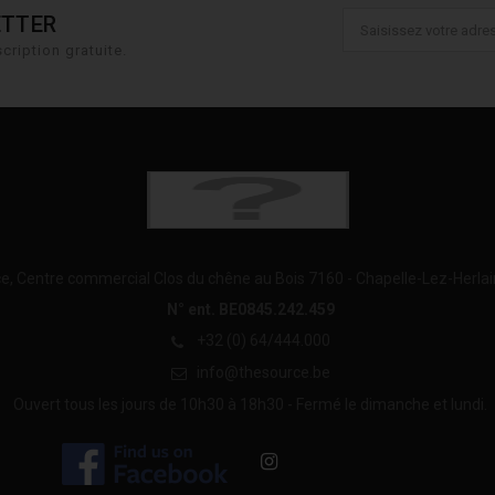
ETTER
cription gratuite.
e, Centre commercial Clos du chêne au Bois 7160 - Chapelle-Lez-Herla
N° ent. BE0845.242.459
+32 (0) 64/444.000
info@thesource.be
Ouvert tous les jours de 10h30 à 18h30 - Fermé le dimanche et lundi.