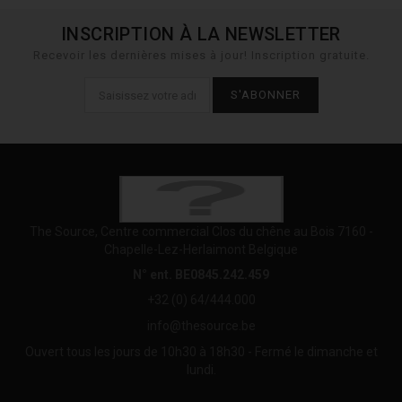
INSCRIPTION À LA NEWSLETTER
Recevoir les dernières mises à jour! Inscription gratuite.
S'ABONNER
The Source, Centre commercial Clos du chêne au Bois 7160 -
Chapelle-Lez-Herlaimont Belgique
N° ent. BE0845.242.459
+32 (0) 64/444.000
info@thesource.be
Ouvert tous les jours de 10h30 à 18h30 - Fermé le dimanche et
lundi.