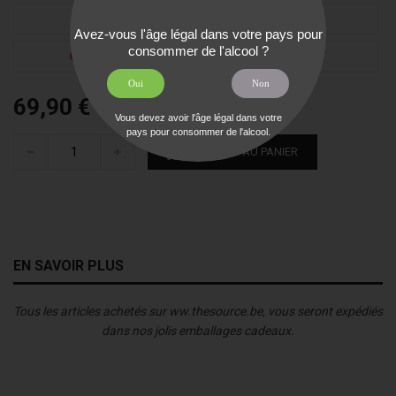
TWEET
PARTAGER
Avez-vous l'âge légal dans votre pays pour
consommer de l'alcool ?
GOOGLE+
PINTEREST
Oui
Non
69,90 €
TTC
Vous devez avoir l'âge légal dans votre
pays pour consommer de l'alcool.
AJOUTER AU PANIER
EN SAVOIR PLUS
Tous les articles achetés sur ww.thesource.be, vous seront expédiés
dans nos jolis emballages cadeaux.