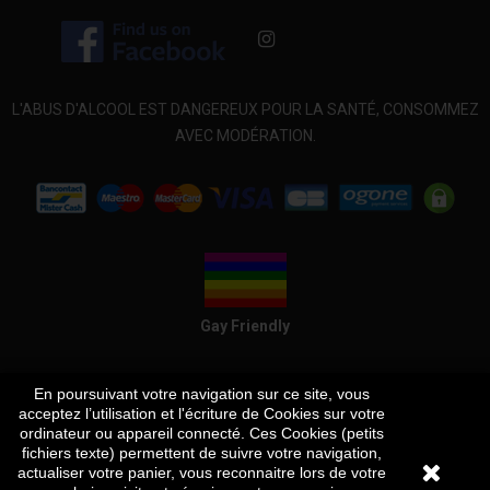
L'ABUS D'ALCOOL EST DANGEREUX POUR LA SANTÉ, CONSOMMEZ
AVEC MODÉRATION.
Gay Friendly
INFORMATIONS
En poursuivant votre navigation sur ce site, vous
acceptez l’utilisation et l'écriture de Cookies sur votre
Création site internet par adevo.be
ordinateur ou appareil connecté. Ces Cookies (petits
fichiers texte) permettent de suivre votre navigation,
actualiser votre panier, vous reconnaitre lors de votre