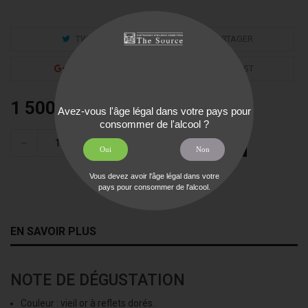
TWEET
PARTAGER
GOOGLE+
PINTEREST
1 500,00 €
TTC
Avez-vous l'âge légal dans votre pays pour
consommer de l'alcool ?
AJOUTER AU PANIER
Oui
Non
Vous devez avoir l'âge légal dans votre
pays pour consommer de l'alcool.
EN SAVOIR PLUS
NOTE DE DÉGUSTATION
Couleur :
vieil or à reflets dorés.