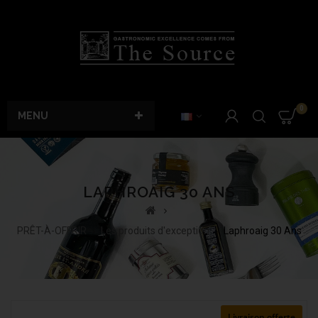
0
MENU
LAPHROAIG 30 ANS
PRÊT-À-OFFRIR
Les produits d'exception
Laphroaig 30 Ans
Livraison offerte