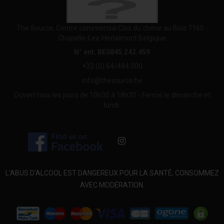
The Source, Centre commercial Clos du chêne au Bois 7160 -
Chapelle-Lez-Herlaimont Belgique
N° ent. BE0845.242.459
+32 (0) 64/444.000
info@thesource.be
Ouvert tous les jours de 10h30 à 18h30 - Fermé le dimanche et
lundi.
L'ABUS D'ALCOOL EST DANGEREUX POUR LA SANTÉ, CONSOMMEZ
AVEC MODÉRATION.