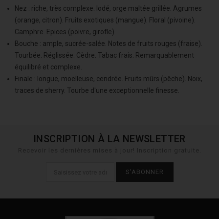
Nez :
riche, très complexe. Iodé, orge maltée grillée. Agrumes
(orange, citron). Fruits exotiques (mangue). Floral (pivoine).
Camphre. Epices (poivre, girofle).
Bouche :
ample, sucrée-salée. Notes de fruits rouges (fraise).
Tourbée. Réglissée. Cèdre. Tabac frais. Remarquablement
équilibré et complexe.
Finale :
longue, moelleuse, cendrée. Fruits mûrs (pêche). Noix,
traces de sherry. Tourbe d'une exceptionnelle finesse.
INSCRIPTION À LA NEWSLETTER
Recevoir les dernières mises à jour! Inscription gratuite.
S'ABONNER