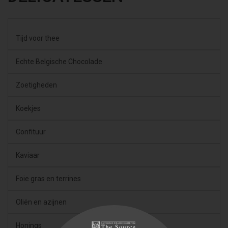
List of pages in DELICATESSEN:
Tijd voor thee
Echte Belgische Chocolade
Zoetigheden
Koekjes
Confituur
Kaviaar
Foie gras en terrines
Oliën en azijnen
Honings