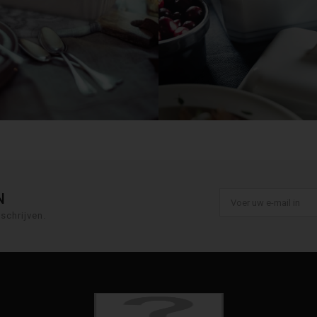
N
nschrijven.