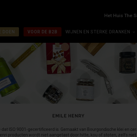
Het Huis The 
E DOEN
VOOR DE B2B
WIJNEN EN STERKE DRANKEN
EMILE HENRY
ië dat ISO 9001-gecertificeerd is. Gemaakt van Bourgondische klei en ce
enri producten wordt niet aangetast door hitte, kou of stoten, zelfs nie