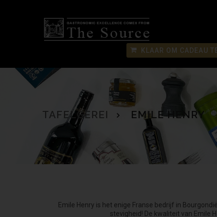
KLAAR OM CADEAU T
TAFELGEREI
EMILE HENRY
Emile Henry is het enige Franse bedrijf in Bourgond
stevigheid! De kwaliteit van Emile H