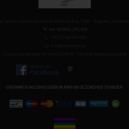
e, Centre commercial Clos du chêne au Bois 7160 - Chapelle-Lez-Herla
N° ent. BE0845.242.459
+32 (0) 64/444.000
info@thesource.be
Ouvert tous les jours de 10h30 à 18h30 - Fermé le dimanche et lundi.
OVERMATIG ALCOHOLGEBRUIK KAN UW GEZONDHEID SCHADEN.