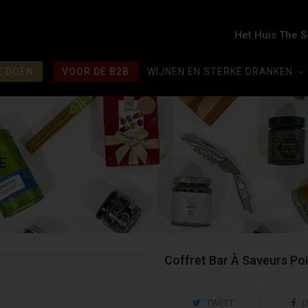
Het Huis The 
E DOEN
VOOR DE B2B
WIJNEN EN STERKE DRANKEN
E
Coffret Bar À Saveurs Po
TWEET
D