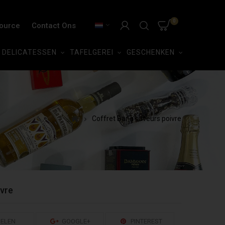
0
Source
Contact Ons
DELICATESSEN
TAFELGEREI
GESCHENKEN
Coffret Bar à saveurs poivre
ivre
ELEN
GOOGLE+
PINTEREST