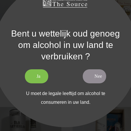
Bent u wettelijk oud genoeg
om alcohol in uw land te
verbruiken ?
lantation The Source - Trinidad
Coffret Gourmand - Tea 
2011
75,42 €
Ja
Nee
69,90 €
U moet de legale leeftijd om alcohol te
consumeren in uw land.