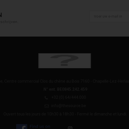
N
nschrijven.
e, Centre commercial Clos du chêne au Bois 7160 - Chapelle-Lez-Herla
N° ent. BE0845.242.459
+32 (0) 64/444.000
info@thesource.be
Ouvert tous les jours de 10h30 à 18h30 - Fermé le dimanche et lundi.