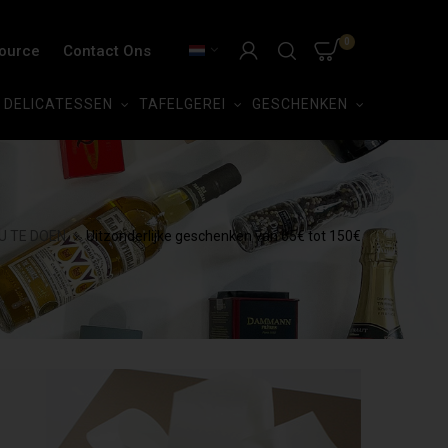
0
Source
Contact Ons
DELICATESSEN
TAFELGEREI
GESCHENKEN
U TE DOEN
Uitzonderlijke geschenken van 65€ tot 150€