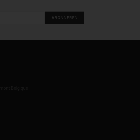
ABONNEREN
imont Belgique