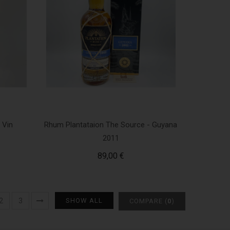
 Vin
Rhum Plantataion The Source - Guyana
2011
89,00 €
2
3
SHOW ALL
COMPARE (
0
)